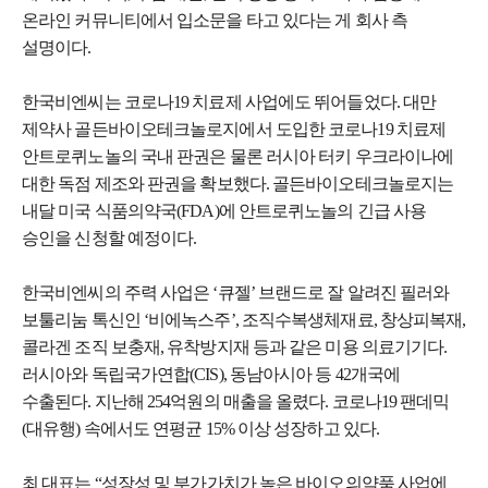
온라인 커뮤니티에서 입소문을 타고 있다는 게 회사 측
설명이다.
한국비엔씨는 코로나19 치료제 사업에도 뛰어들었다. 대만
제약사 골든바이오테크놀로지에서 도입한 코로나19 치료제
안트로퀴노놀의 국내 판권은 물론 러시아 터키 우크라이나에
대한 독점 제조와 판권을 확보했다. 골든바이오테크놀로지는
내달 미국 식품의약국(FDA)에 안트로퀴노놀의 긴급 사용
승인을 신청할 예정이다.
한국비엔씨의 주력 사업은 ‘큐젤’ 브랜드로 잘 알려진 필러와
보툴리눔 톡신인 ‘비에녹스주’, 조직수복생체재료, 창상피복재,
콜라겐 조직 보충재, 유착방지재 등과 같은 미용 의료기기다.
러시아와 독립국가연합(CIS), 동남아시아 등 42개국에
수출된다. 지난해 254억원의 매출을 올렸다. 코로나19 팬데믹
(대유행) 속에서도 연평균 15% 이상 성장하고 있다.
최 대표는 “성장성 및 부가가치가 높은 바이오의약품 사업에