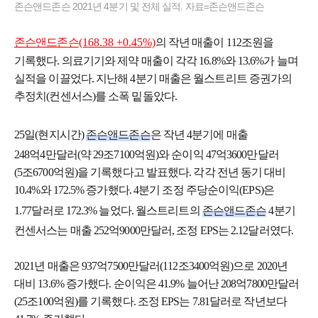
존슨앤드존슨 2021년 4분기 및 전체 실적. 자료=존슨앤드존슨
존슨앤드존슨
(168.38 +0.45%)
의 작년 매출이 112조원을
기록했다. 의료기기와 제약 매출이 각각 16.8%와 13.6%가 늘며
실적을 이끌었다. 지난해 4분기 매출은 월스트리트 증권가의
추정치(컨센서스)를 소폭 밑돌았다.
25일(현지시간)
존슨앤드존슨
은 작년 4분기에 매출
248억4만달러(약 29조7100억원)와 순이익 47억3600만달러
(5조6700억원)을 기록했다고 발표했다. 각각 전년 동기 대비
10.4%와 172.5% 증가했다. 4분기 조정 주당순이익(EPS)은
1.77달러로 172.3% 늘었다. 월스트리트의
존슨앤드존슨
4분기
컨센서스는 매출 252억9000만달러, 조정 EPS는 2.12달러였다.
2021년 매출은 937억7500만달러(112조3400억원)으로 2020년
대비 13.6% 증가했다. 순이익은 41.9% 늘어난 208억7800만달러
(25조100억원)를 기록했다. 조정 EPS는 7.81달러로 작년보다