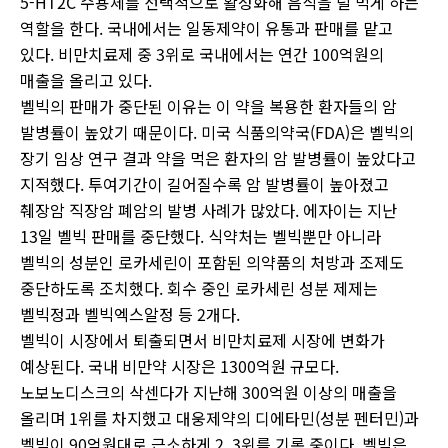
5-HT2C 수용체를 선택적으로 활성화해 음식을 덜 먹게 하는
역할을 한다. 국내에서는 일동제약이 유통과 판매를 맡고
있다. 비만치료제 중 3위로 국내에서는 연간 100억원의
매출을 올리고 있다.
벨빅의 판매가 중단된 이유는 이 약을 복용한 환자들의 암
발병률이 높았기 때문이다. 미국 식품의약국(FDA)은 벨빅의
장기 임상 연구 결과 약을 먹은 환자의 암 발병률이 높았다고
지적했다. 투여기간이 길어질수록 암 발병률이 높아졌고
췌장암 직장암 폐암의 발병 사례가 많았다. 에자이는 지난
13일 벨빅 판매를 중단했다. 식약처는 벨빅뿐만 아니라
벨빅의 성분인 로카세린이 포함된 의약품의 처방과 조제도
중단하도록 조치했다. 회수 중인 로카세린 성분 제제는
벨빅정과 벨빅엑스알정 등 2개다.
벨빅이 시장에서 퇴출되면서 비만치료제 시장에 변화가
예상된다. 국내 비만약 시장은 1300억원 규모다.
노보노디스크의 삭센다가 지난해 300억원 이상의 매출을
올리며 1위를 차지했고 대웅제약의 디에타민(성분 펜터민)과
벨빅이 90억원대로 근소하게 2, 3위를 기록 중이다. 벨빅은